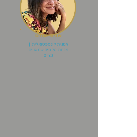
שגית אטלס
אמנית קונספטואלית |
מנחת טקסים שמאניים
נשיים