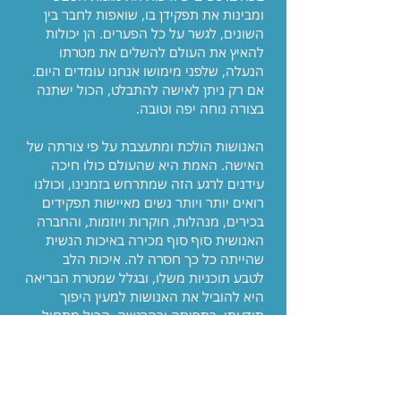
ומבינות את תפקידן בו, שואפות לחבר בין
השונים, לגשר על כל הפערים. הן יכולות
להאיץ את העולם להשלים את מטרתו
הנעלה, שלפני מימושו אנחנו עומדים היום.
אם רק ניתן לאישה להתבלט, הכול ישתנה
בצורה נוחה יפה וטובה.
האנושות הולכת ומתעצבת על פי צורתה של
האישה. האמת היא שהעולם כולו חיכה
עידנים לרגע הזה שמתרחש בזמנינו, וכולנו
רואים יותר ויותר נשים מאיישות תפקידים
בכירים, מנהלות, חוקרות ויוזמות, והחברה
האנושית סוף סוף מכירה באיכות הנשית
שהייתה כל כך חסרה לה. איכות הלב
לטבע תוכניות משלו, ובגלל שמטרת הבריאה
היא להוביל את האנושות למעין היפוך
תודעתי, בתפיסה ובהרגשה, הכול מתחיל
מתחושה של חושך, ונמשך אל חום האור.
עבור הנשים סלל הטבע דרך ארוכה ולא
פשוטה ללכת בה עד מימוש המגמה. דרך
שהתחילה בתחתית החברה בלי זכויות