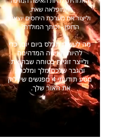
האלוהית, להיות האישה המזינה
והמופלאה שאת,
וליצור את מערכת היחסים יוצאת
הדופן - זכותך המולדת?
מה לעשות תכלס ביום יום, כדי
להיות האישה המדהימה
ולייצר זוגיות בטוחה שבה את
והגבר שלכם מלך ומלכה .
מסע תודעתי 4 מפגשים שידליק
את האור שלך.