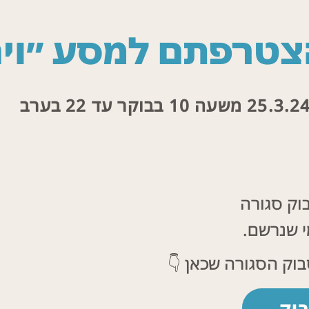
טרפתם למסע ״ויה
וק סגורה
מי שנרשם.
בו
ק הסגורה שכאן 👇
בוק